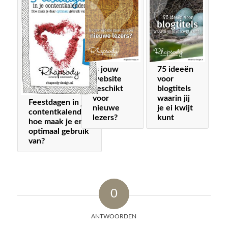
Is jouw
75 ideeën
website
voor
geschikt
blogtitels
voor
waarin jij
Feestdagen in je
nieuwe
je ei kwijt
contentkalender,
lezers?
kunt
hoe maak je er
optimaal gebruik
van?
0
ANTWOORDEN