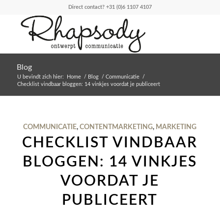
Direct contact?
+31 (0)6 1107 4107
Blog
U bevindt zich hier:
Home
/
Blog
/
Communicatie
/
Checklist vindbaar bloggen: 14 vinkjes voordat je publiceert
COMMUNICATIE
,
CONTENTMARKETING
,
MARKETING
CHECKLIST VINDBAAR
BLOGGEN: 14 VINKJES
VOORDAT JE
PUBLICEERT