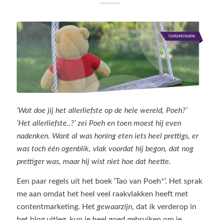
‘Wat doe jij het allerliefste op de hele wereld, Poeh?’
‘Het allerliefste..?’ zei Poeh en toen moest hij even
nadenken. Want al was honing eten iets heel prettigs, er
was toch één ogenblik, vlak voordat hij begon, dat nog
prettiger was, maar hij wist niet hoe dat heette.
Een paar regels uit het boek ‘Tao van Poeh*’. Het sprak
me aan omdat het heel veel raakvlakken heeft met
contentmarketing. Het
gewaarzijn
, dat ik verderop in
het blog uitleg, kun je heel goed gebruiken om je