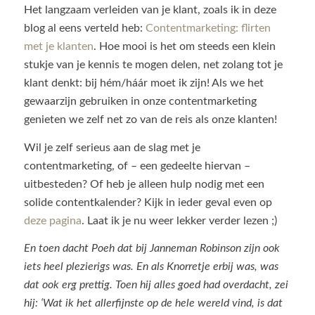
Het langzaam verleiden van je klant, zoals ik in deze
blog al eens verteld heb:
Contentmarketing: flirten
met je klanten
. Hoe mooi is het om steeds een klein
stukje van je kennis te mogen delen, net zolang tot je
klant denkt: bij hém/háár moet ik zijn! Als we het
gewaarzijn gebruiken in onze contentmarketing
genieten we zelf net zo van de reis als onze klanten!
Wil je zelf serieus aan de slag met je
contentmarketing, of – een gedeelte hiervan –
uitbesteden? Of heb je alleen hulp nodig met een
solide contentkalender? Kijk in ieder geval even op
deze pagina
. Laat ik je nu weer lekker verder lezen ;)
En toen dacht Poeh dat bij Janneman Robinson zijn ook
iets heel plezierigs was. En als Knorretje erbij was, was
dat ook erg prettig. Toen hij alles goed had overdacht, zei
hij: ‘Wat ik het allerfijnste op de hele wereld vind, is dat