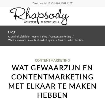
Direct contact?
+31 (0)6 1107 4107
Blog
U bevindt zich hier:
Home
/
Blog
/
Contentmarketing
/
Wat Gewaarzijn en contentmarketing met elkaar te maken hebben
CONTENTMARKETING
WAT GEWAARZIJN EN
CONTENTMARKETING
MET ELKAAR TE MAKEN
HEBBEN