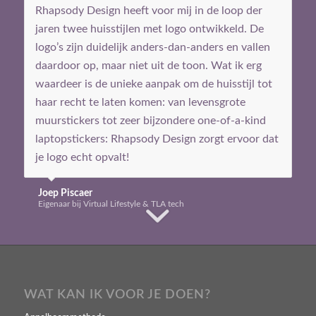
Rhapsody Design heeft voor mij in de loop der
jaren twee huisstijlen met logo ontwikkeld. De
logo’s zijn duidelijk anders-dan-anders en vallen
daardoor op, maar niet uit de toon. Wat ik erg
waardeer is de unieke aanpak om de huisstijl tot
haar recht te laten komen: van levensgrote
muurstickers tot zeer bijzondere one-of-a-kind
laptopstickers: Rhapsody Design zorgt ervoor dat
je logo echt opvalt!
Joep Piscaer
Eigenaar bij Virtual Lifestyle & TLA tech
WAT KAN IK VOOR JE DOEN?