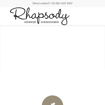
Direct contact?
+31 (0)6 1107 4107
IK ONTWERP COMMUNICATIE.
Wie is jouw ideale klant en hoe spreek je die aan? Wat is jouw
unieke verhaal als ondernemer?
Ik help jou een antwoord te vinden op deze vragen en dit
vervolgens door te voeren in jouw online én offline communicatie.
Op Social Media bijvoorbeeld. Zodat jij zorgeloos kunt doen waar je
goed in bent en jouw ideale klant naar jou toekomt!