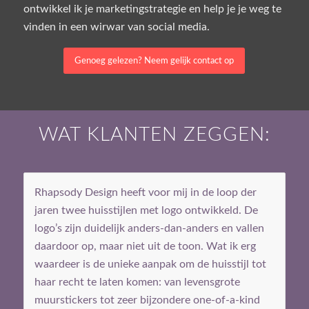
ontwikkel ik je marketingstrategie en help je je weg te
vinden in een wirwar van social media.
Genoeg gelezen? Neem gelijk contact op
WAT KLANTEN ZEGGEN:
Rhapsody Design heeft voor mij in de loop der
jaren twee huisstijlen met logo ontwikkeld. De
logo’s zijn duidelijk anders-dan-anders en vallen
daardoor op, maar niet uit de toon. Wat ik erg
waardeer is de unieke aanpak om de huisstijl tot
haar recht te laten komen: van levensgrote
muurstickers tot zeer bijzondere one-of-a-kind