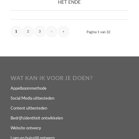
HET ENDE
1
2
3
›
»
Pagina 1 van 32
WAT KAN IK VOOR JE DOEN?
Appelboommethode
Social Media uitbesteden
Content uitbesteden
Bedrijfsidentiteit ontwikkelen
Website ontwerp
Logo en huisstijl ontwerp