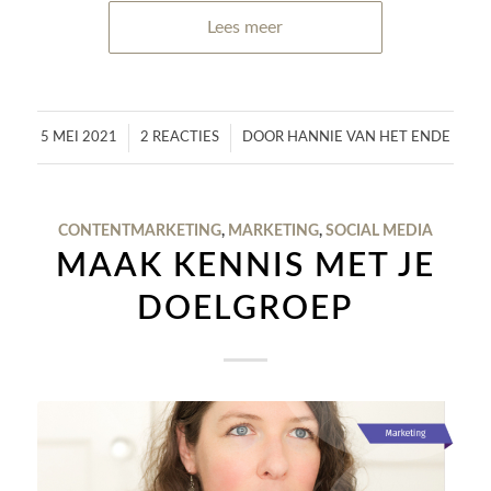
Lees meer
/
/
5 MEI 2021
2 REACTIES
DOOR
HANNIE VAN HET ENDE
CONTENTMARKETING
,
MARKETING
,
SOCIAL MEDIA
MAAK KENNIS MET JE
DOELGROEP