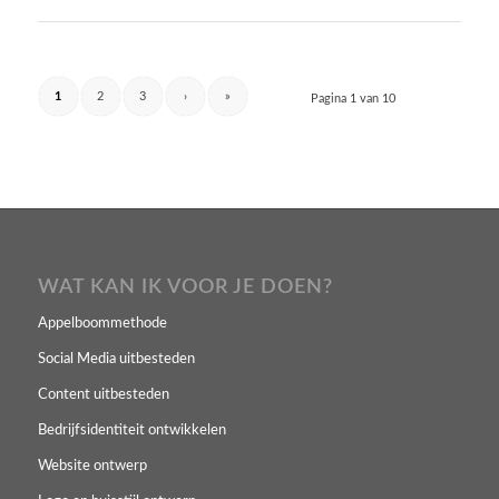
1
2
3
›
»
Pagina 1 van 10
WAT KAN IK VOOR JE DOEN?
Appelboommethode
Social Media uitbesteden
Content uitbesteden
Bedrijfsidentiteit ontwikkelen
Website ontwerp