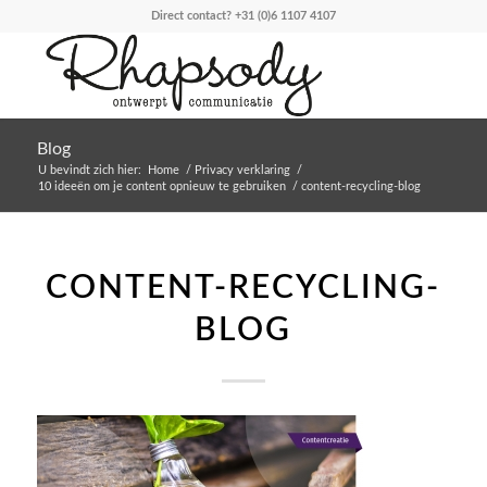
Direct contact?
+31 (0)6 1107 4107
Blog
U bevindt zich hier:
Home
/
Privacy verklaring
/
10 ideeën om je content opnieuw te gebruiken
/
content-recycling-blog
CONTENT-RECYCLING-
BLOG