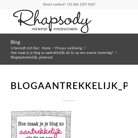
Direct contact?
+31 (0)6 1107 4107
Blog
U bevindt zich hier:
Home
/
Privacy verklaring
/
Hoe maak je je blog zo aantrekkelijk als ijs op een warme zomerdag?
/
BlogAantrekkelijk_pinterest
BLOGAANTREKKELIJK_PI