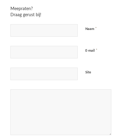
Meepraten?
Draag gerust bij!
*
Naam
*
E-mail
Site