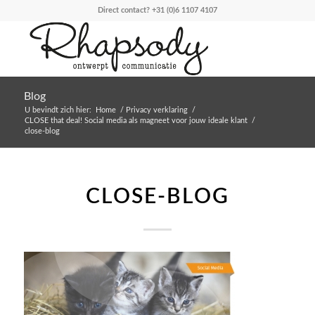
Direct contact?
+31 (0)6 1107 4107
Blog
U bevindt zich hier:
Home
/
Privacy verklaring
/
CLOSE that deal! Social media als magneet voor jouw ideale klant
/
close-blog
CLOSE-BLOG