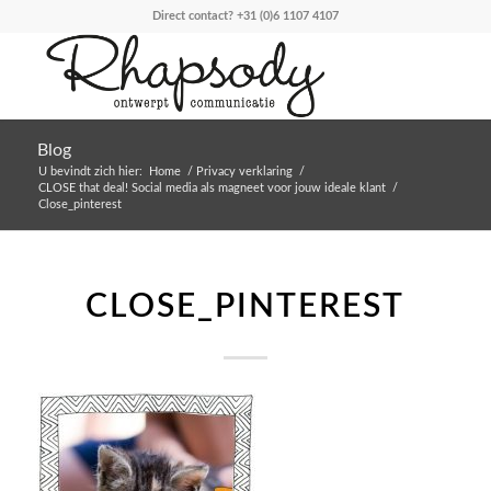
Direct contact?
+31 (0)6 1107 4107
Blog
U bevindt zich hier:
Home
/
Privacy verklaring
/
CLOSE that deal! Social media als magneet voor jouw ideale klant
/
Close_pinterest
CLOSE_PINTEREST