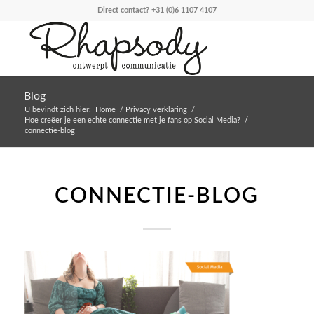
Direct contact?
+31 (0)6 1107 4107
Blog
U bevindt zich hier:
Home
/
Privacy verklaring
/
Hoe creëer je een echte connectie met je fans op Social Media?
/
connectie-blog
CONNECTIE-BLOG