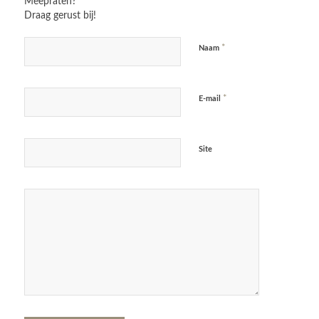
Meepraten?
Draag gerust bij!
*
Naam
*
E-mail
Site