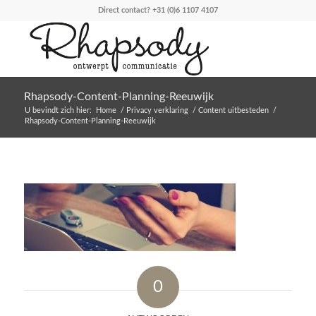
Direct contact?
+31 (0)6 1107 4107
Rhapsody-Content-Planning-Reeuwijk
U bevindt zich hier:
Home
/
Privacy verklaring
/
Content uitbesteden
/
Rhapsody-Content-Planning-Reeuwijk
0