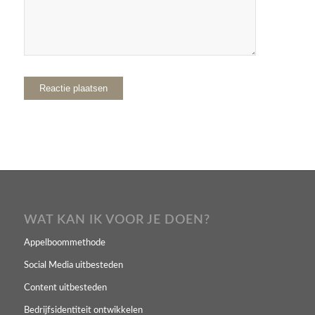
WAT KAN IK VOOR JE DOEN?
Appelboommethode
Social Media uitbesteden
Content uitbesteden
Bedrijfsidentiteit ontwikkelen