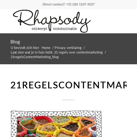
Direct contact?
+31 (0)6 1107 4107
Blog
U bevindt zich hier:
Home
/
Privacy verklaring
/
Laat zien wat je in huis hebt: 21 regels over contentmarketing
/
21regelsContentMarketing_blog
21REGELSCONTENTMARK