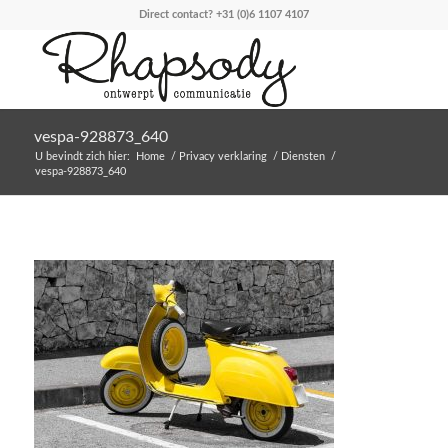
Direct contact?
+31 (0)6 1107 4107
vespa-928873_640
U bevindt zich hier:
Home
/
Privacy verklaring
/
Diensten
/
vespa-928873_640