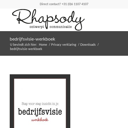
Direct contact?
+31 (0)6 1107 4107
bedrijfsvisie-werkboek
U bevindt zich hier:
Home
/
Privacy verklaring
/
Downloads
/
bedrijfsvisie-werkboek