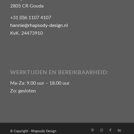
2805 CR Gouda
+31 (0)6 1107 4107
hannie@rhapsody-design.nl
KvK. 24473910
WERKTIJDEN EN BEREIKBAARHEID:
Ma-Za: 9.00 uur – 18.00 uur
Zo: gesloten
© Copyright - Rhapsody Design