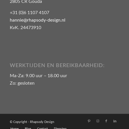
2805 CR Gouda
+31 (0)6 1107 4107
hannie@rhapsody-design.nl
KvK. 24473910
WERKTIJDEN EN BEREIKBAARHEID:
Ma-Za: 9.00 uur – 18.00 uur
Zo: gesloten
© Copyright - Rhapsody Design
Home
Blog
Contact
Diensten