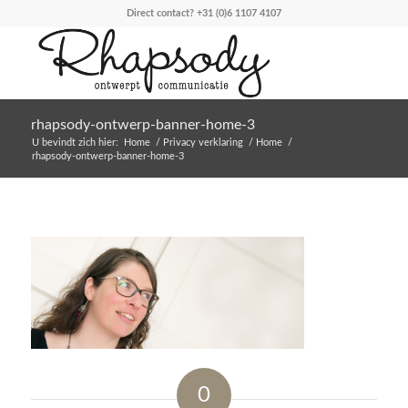
Direct contact?
+31 (0)6 1107 4107
rhapsody-ontwerp-banner-home-3
U bevindt zich hier:
Home
/
Privacy verklaring
/
Home
/
rhapsody-ontwerp-banner-home-3
0