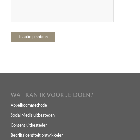
WAT KAN IK VOOR JE DOEN?
Appelboommethode
Social Media uitbesteden
Content uitbesteden
Bedrijfsidentiteit ontwikkelen