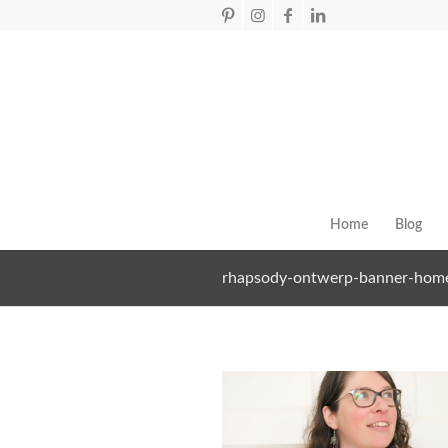
Home
Blog
rhapsody-ontwerp-banner-hom