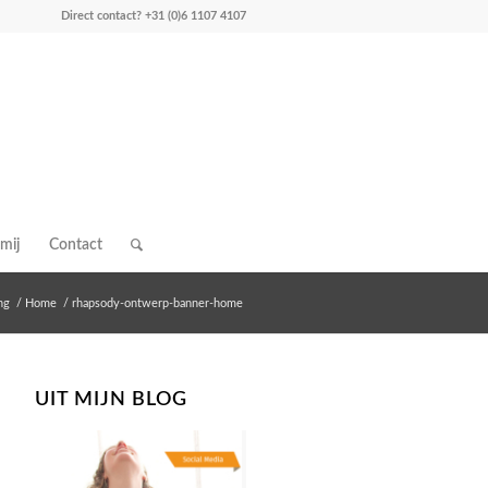
Direct contact?
+31 (0)6 1107 4107
mij
Contact
ng
/
Home
/
rhapsody-ontwerp-banner-home
UIT MIJN BLOG