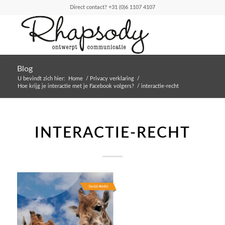
Direct contact?
+31 (0)6 1107 4107
Blog
U bevindt zich hier:
Home
/
Privacy verklaring
/
Hoe krijg je interactie met je Facebook volgers?
/
interactie-recht
INTERACTIE-RECHT