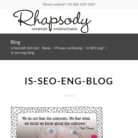
Direct contact?
+31 (0)6 1107 4107
Blog
U bevindt zich hier:
Home
/
Privacy verklaring
/
Is SEO eng?
/
is-seo-eng-blog
IS-SEO-ENG-BLOG