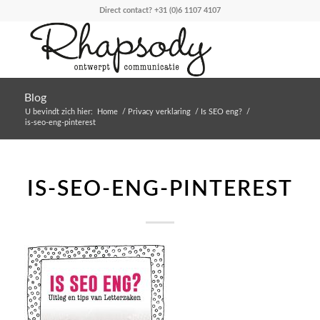
Direct contact?
+31 (0)6 1107 4107
Blog
U bevindt zich hier:
Home
/
Privacy verklaring
/
Is SEO eng?
/
is-seo-eng-pinterest
IS-SEO-ENG-PINTEREST