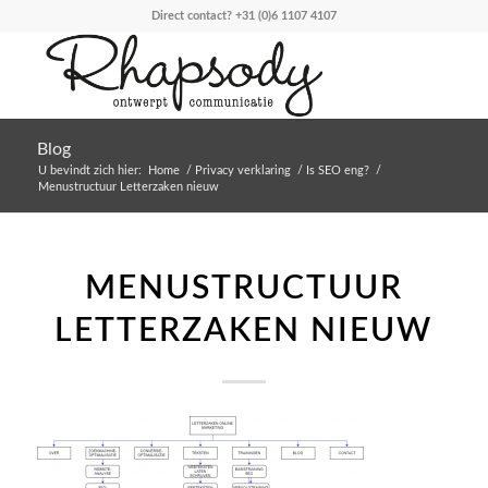
Direct contact?
+31 (0)6 1107 4107
Blog
U bevindt zich hier:
Home
/
Privacy verklaring
/
Is SEO eng?
/
Menustructuur Letterzaken nieuw
MENUSTRUCTUUR
LETTERZAKEN NIEUW