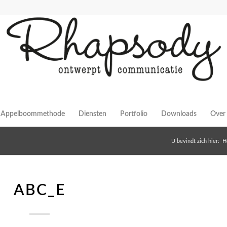
Appelboommethode
Diensten
Portfolio
Downloads
Over 
U bevindt zich hier:
H
ABC_E