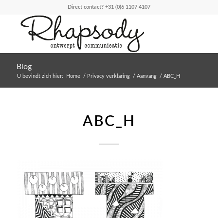
Direct contact?
+31 (0)6 1107 4107
Blog
U bevindt zich hier:
Home
/
Privacy verklaring
/
Aanvang
/
ABC_H
ABC_H