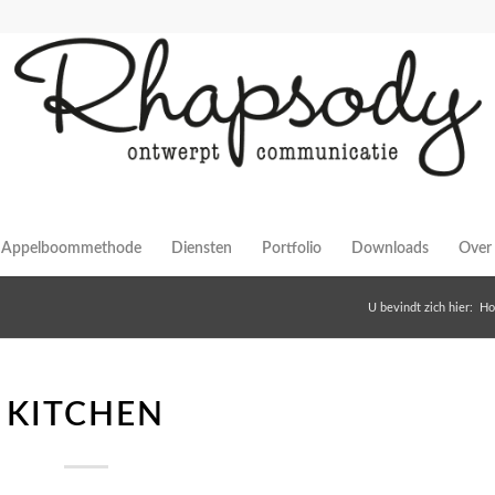
Appelboommethode
Diensten
Portfolio
Downloads
Over 
U bevindt zich hier:
H
KITCHEN