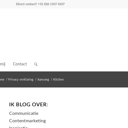
Direct contact?
+31 (0)6 1107 4107
mij
Contact
ome
/
Privacy verklaring
/
Aanvang
/
Kitchen
IK BLOG OVER:
Communicatie
Contentmarketing