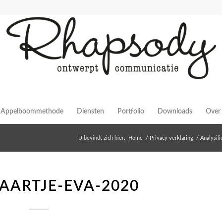
Appelboommethode
Diensten
Portfolio
Downloads
Over 
U bevindt zich hier:
Home
/
Privacy verklaring
/
Analysili
KAARTJE-EVA-2020