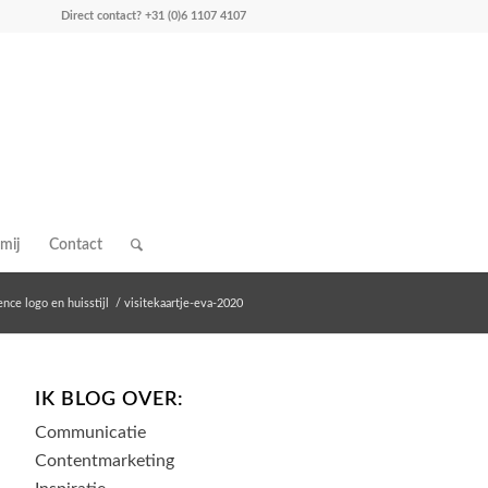
Direct contact?
+31 (0)6 1107 4107
mij
Contact
ence logo en huisstijl
/
visitekaartje-eva-2020
IK BLOG OVER:
Communicatie
Contentmarketing