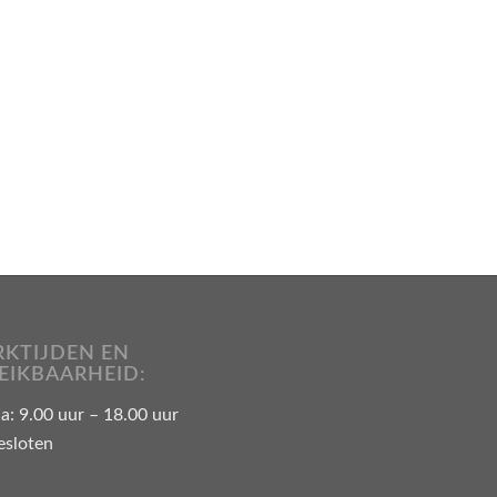
KTIJDEN EN
EIKBAARHEID:
: 9.00 uur – 18.00 uur
esloten