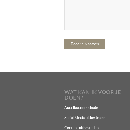
WAT KAN IK VOOR JE
DOEN?
Appelboommethode
Social Media uitbesteden
Content uitbesteden