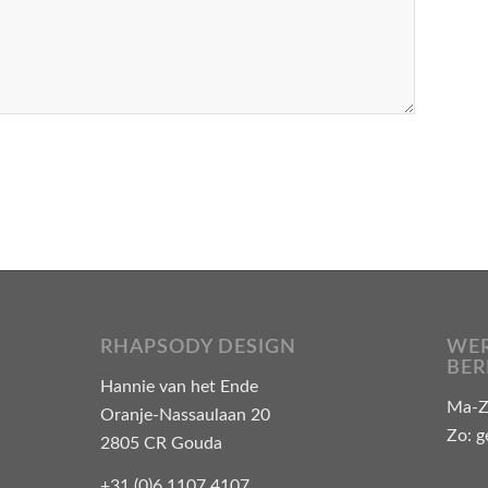
RHAPSODY DESIGN
WER
BER
Hannie van het Ende
Ma-Za
Oranje-Nassaulaan 20
Zo: g
2805 CR Gouda
+31 (0)6 1107 4107