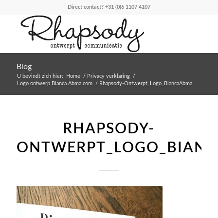
Direct contact?
+31 (0)6 1107 4107
Blog
U bevindt zich hier:
Home
/
Privacy verklaring
/
Logo ontwerp Bianca Abma.com
/
Rhapsody-Ontwerpt_Logo_BiancaAbma
RHAPSODY-
ONTWERPT_LOGO_BIAN