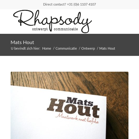
Direct contact?
+31 (0)6 1107 4107
Mats Hout
U bevindt zich hier:
Home
/
Communicatie
/
Ontwerp
/
Mats Hout