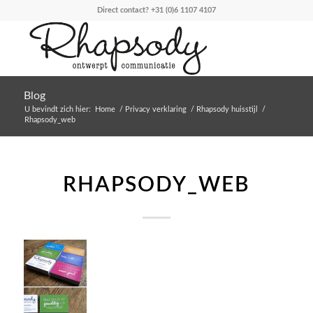
Direct contact?
+31 (0)6 1107 4107
Blog
U bevindt zich hier:
Home
/
Privacy verklaring
/
Rhapsody huisstijl
/
Rhapsody_web
RHAPSODY_WEB