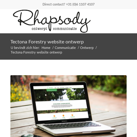
Direct contact?
+31 (0)6 1107 4107
Tectona Forestry website ontwerp
U bevindt zich hier:
Home
/
Communicatie
/
Ontwerp
/
Tectona Forestry website ontwerp