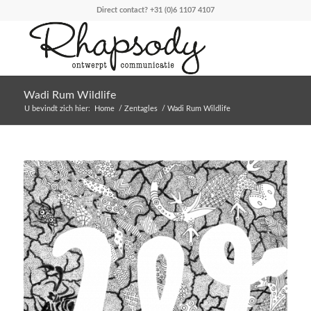
Direct contact?
+31 (0)6 1107 4107
Wadi Rum Wildlife
U bevindt zich hier:
Home
/
Zentagles
/
Wadi Rum Wildlife