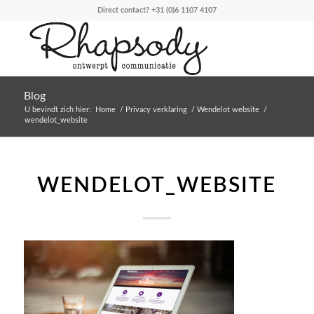
Direct contact?
+31 (0)6 1107 4107
Blog
U bevindt zich hier:
Home
/
Privacy verklaring
/
Wendelot website
/
wendelot_website
WENDELOT_WEBSITE