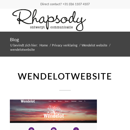
Direct contact?
+31 (0)6 1107 4107
Blog
U bevindt zich hier:
Home
/
Privacy verklaring
/
Wendelot website
/
wendelotwebsite
WENDELOTWEBSITE