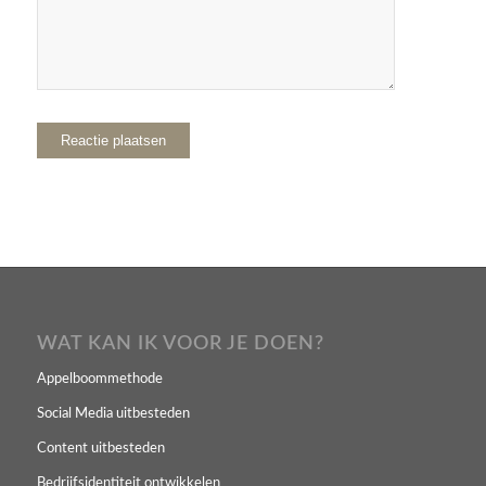
WAT KAN IK VOOR JE DOEN?
Appelboommethode
Social Media uitbesteden
Content uitbesteden
Bedrijfsidentiteit ontwikkelen