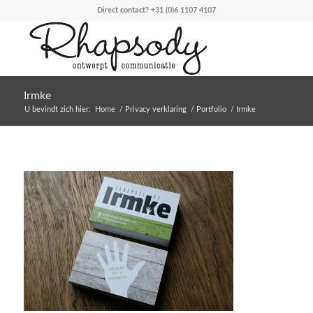
Direct contact?
+31 (0)6 1107 4107
Irmke
U bevindt zich hier:
Home
/
Privacy verklaring
/
Portfolio
/
Irmke