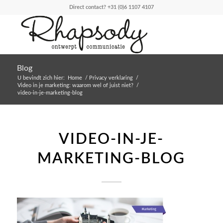
Direct contact?
+31 (0)6 1107 4107
Blog
U bevindt zich hier:
Home
/
Privacy verklaring
/
Video in je marketing: waarom wel of juist niet?
/
video-in-je-marketing-blog
VIDEO-IN-JE-
MARKETING-BLOG