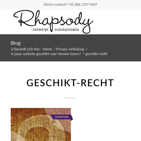
Direct contact?
+31 (0)6 1107 4107
Blog
U bevindt zich hier:
Home
/
Privacy verklaring
/
Is jouw website geschikt voor nieuwe lezers?
/
geschikt-recht
GESCHIKT-RECHT