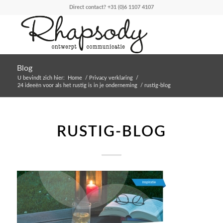
Direct contact?
+31 (0)6 1107 4107
Blog
U bevindt zich hier:
Home
/
Privacy verklaring
/
24 ideeën voor als het rustig is in je onderneming
/
rustig-blog
RUSTIG-BLOG