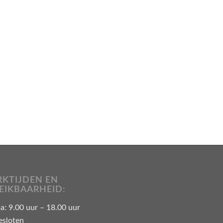
KTIJDEN EN
EIKBAARHEID:
: 9.00 uur – 18.00 uur
esloten