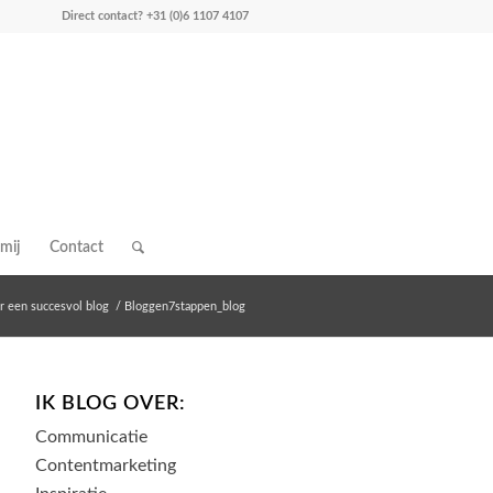
Direct contact?
+31 (0)6 1107 4107
mij
Contact
r een succesvol blog
/
Bloggen7stappen_blog
IK BLOG OVER:
Communicatie
Contentmarketing