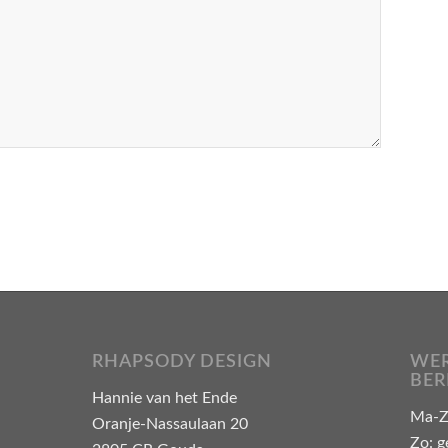
RHAPSODY DESIGN
WER
BER
Hannie van het Ende
Ma-Za
Oranje-Nassaulaan 20
Zo: g