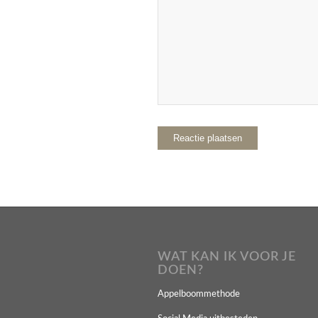
WAT KAN IK VOOR JE
DOEN?
Appelboommethode