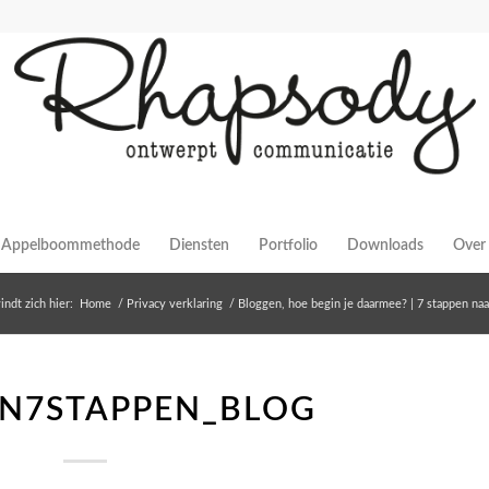
Appelboommethode
Diensten
Portfolio
Downloads
Over 
indt zich hier:
Home
/
Privacy verklaring
/
Bloggen, hoe begin je daarmee? | 7 stappen naa
N7STAPPEN_BLOG