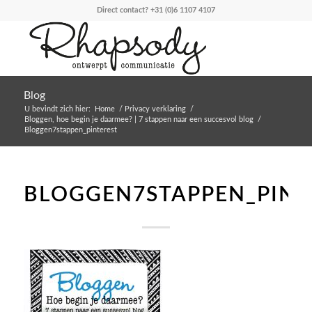
Direct contact?
+31 (0)6 1107 4107
Blog
U bevindt zich hier:
Home
/
Privacy verklaring
/
Bloggen, hoe begin je daarmee? | 7 stappen naar een succesvol blog
/
Bloggen7stappen_pinterest
BLOGGEN7STAPPEN_PINT