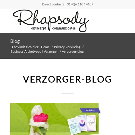
Direct contact?
+31 (0)6 1107 4107
Blog
U bevindt zich hier:
Home
/
Privacy verklaring
/
Business Archetypes | Verzorger
/
verzorger-blog
VERZORGER-BLOG