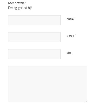
Meepraten?
Draag gerust bij!
*
Naam
*
E-mail
Site