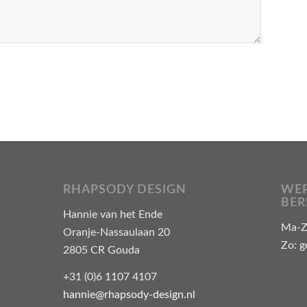
RHAPSODY DESIGN
WER
BER
Hannie van het Ende
Ma-Za
Oranje-Nassaulaan 20
Zo: g
2805 CR Gouda
+31 (0)6 1107 4107
hannie@rhapsody-design.nl