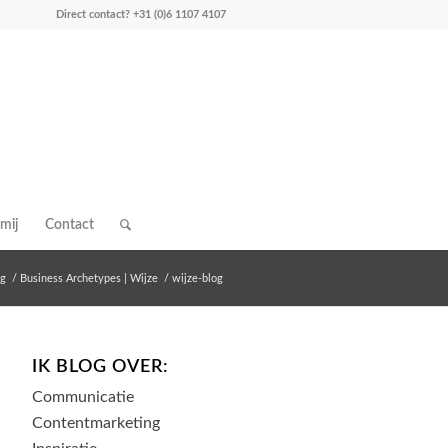
Direct contact?
+31 (0)6 1107 4107
mij
Contact
ng
/
Business Archetypes | Wijze
/
wijze-blog
IK BLOG OVER:
Communicatie
Contentmarketing