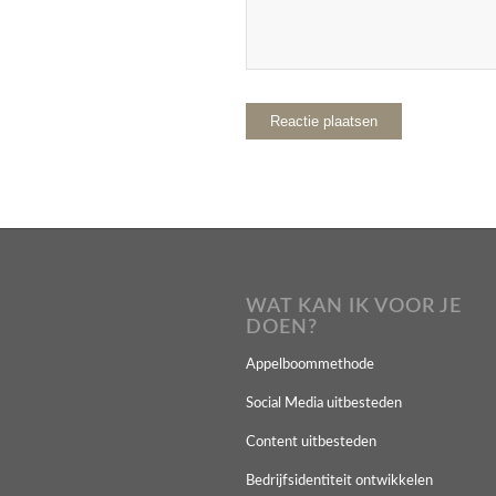
WAT KAN IK VOOR JE
DOEN?
Appelboommethode
Social Media uitbesteden
Content uitbesteden
Bedrijfsidentiteit ontwikkelen