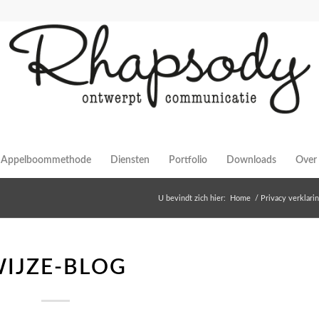
Appelboommethode
Diensten
Portfolio
Downloads
Over 
U bevindt zich hier:
Home
/
Privacy verklari
IJZE-BLOG