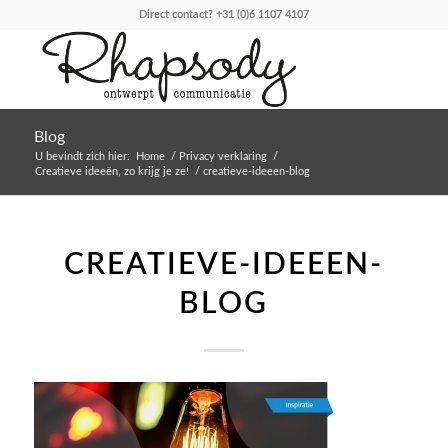
Direct contact?
+31 (0)6 1107 4107
Blog
U bevindt zich hier:
Home
/
Privacy verklaring
/
Creatieve ideeën, zo krijg je ze!
/
creatieve-ideeen-blog
CREATIEVE-IDEEEN-
BLOG