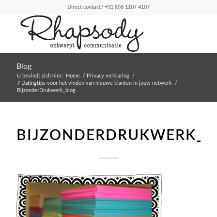
Direct contact?
+31 (0)6 1107 4107
Blog
U bevindt zich hier:
Home
/
Privacy verklaring
/
7 Datingtips voor het vinden van nieuwe klanten in jouw netwerk
/
BijzonderDrukwerk_blog
BIJZONDERDRUKWERK_B