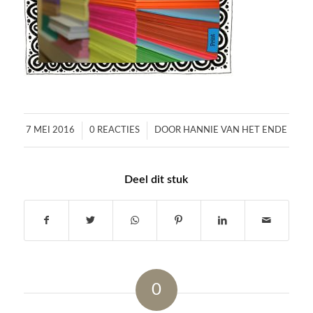
/
/
7 MEI 2016
0 REACTIES
DOOR
HANNIE VAN HET ENDE
Deel dit stuk
0