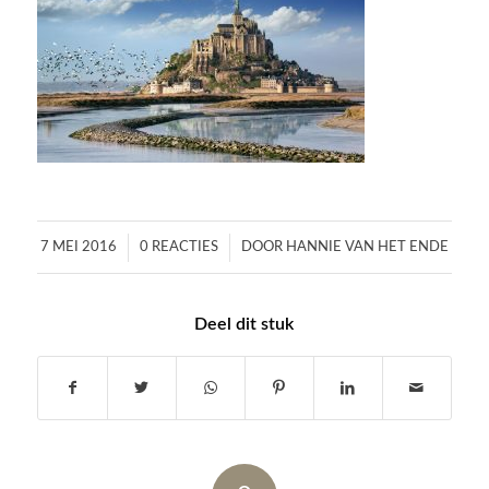
/
/
7 MEI 2016
0 REACTIES
DOOR
HANNIE VAN HET ENDE
Deel dit stuk