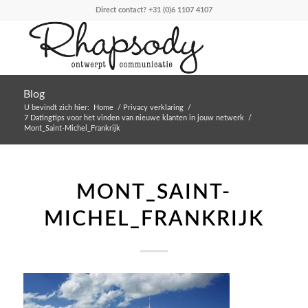
Direct contact?
+31 (0)6 1107 4107
Blog
U bevindt zich hier:
Home
/
Privacy verklaring
/
7 Datingtips voor het vinden van nieuwe klanten in jouw netwerk
/
Mont_Saint-Michel_Frankrijk
MONT_SAINT-
MICHEL_FRANKRIJK