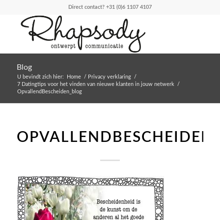
Direct contact?
+31 (0)6 1107 4107
Blog
U bevindt zich hier:
Home
/
Privacy verklaring
/
7 Datingtips voor het vinden van nieuwe klanten in jouw netwerk
/
OpvallendBescheiden_blog
OPVALLENDBESCHEIDEN