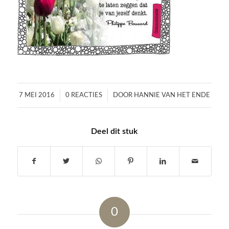
/
/
7 MEI 2016
0 REACTIES
DOOR
HANNIE VAN HET ENDE
Deel dit stuk
0