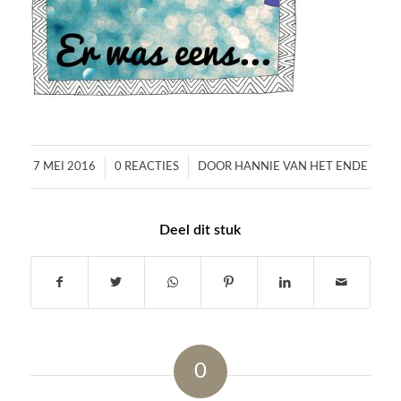
/
/
7 MEI 2016
0 REACTIES
DOOR
HANNIE VAN HET ENDE
Deel dit stuk
0