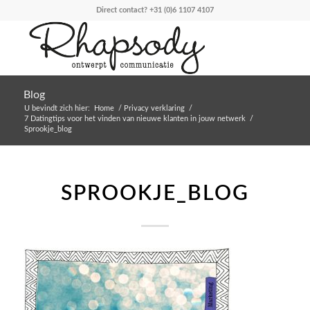
Direct contact?
+31 (0)6 1107 4107
Blog
U bevindt zich hier:
Home
/
Privacy verklaring
/
7 Datingtips voor het vinden van nieuwe klanten in jouw netwerk
/
Sprookje_blog
SPROOKJE_BLOG