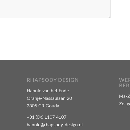
RHAPSODY DESIGN
WER
BER
Hannie van het Ende
Ma-Za
Oranje-Nassaulaan 20
Zo: g
2805 CR Gouda
+31 (0)6 1107 4107
hannie@rhapsody-design.nl