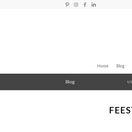
Home
Blog
Blog
U b
FEE