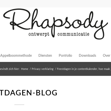
Appelboommethode
Diensten
Portfolio
Downloads
Over 
evindt zich hier:
Home
/
Privacy verklaring
/
Feestdagen in je contentkalender, hoe maak 
STDAGEN-BLOG