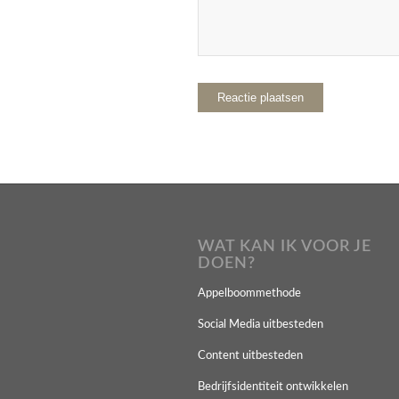
WAT KAN IK VOOR JE
DOEN?
Appelboommethode
Social Media uitbesteden
Content uitbesteden
Bedrijfsidentiteit ontwikkelen