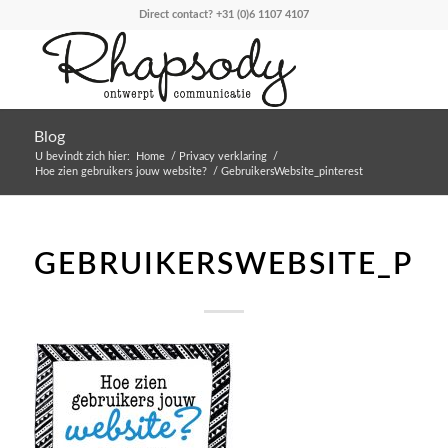
Direct contact?
+31 (0)6 1107 4107
Blog
U bevindt zich hier:
Home
/
Privacy verklaring
/
Hoe zien gebruikers jouw website?
/
GebruikersWebsite_pinterest
GEBRUIKERSWEBSITE_PIN