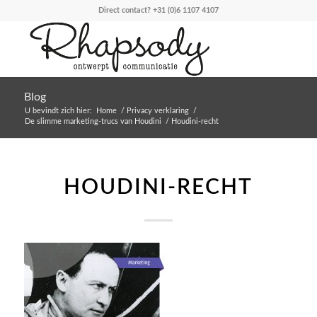
Direct contact?
+31 (0)6 1107 4107
Blog
U bevindt zich hier:
Home
/
Privacy verklaring
/
De slimme marketing-trucs van Houdini
/
Houdini-recht
HOUDINI-RECHT