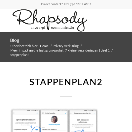
Direct contact?
+31 (0)6 1107 4107
Blog
U bevindt zich hier:
Home
/
Privacy verklaring
/
Meer impact met je Instagram-profiel: 7 kleine veranderingen | deel 1
/
stappenplan2
STAPPENPLAN2