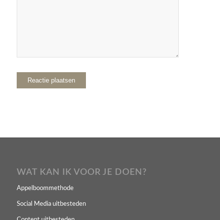
WAT KAN IK VOOR JE DOEN?
Appelboommethode
Social Media uitbesteden
Content uitbesteden