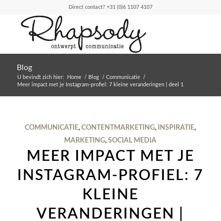
Direct contact?
+31 (0)6 1107 4107
Blog
U bevindt zich hier:
Home
/
Blog
/
Communicatie
/
Meer impact met je Instagram-profiel: 7 kleine veranderingen | deel 1
COMMUNICATIE
,
CONTENTMARKETING
,
INSPIRATIE
,
MARKETING
,
SOCIAL MEDIA
MEER IMPACT MET JE
INSTAGRAM-PROFIEL: 7
KLEINE
VERANDERINGEN |