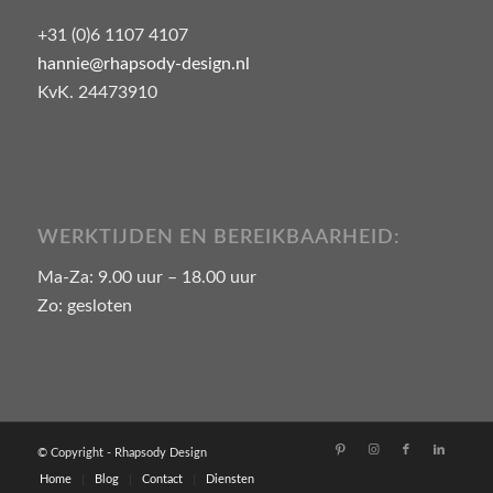
+31 (0)6 1107 4107
hannie@rhapsody-design.nl
KvK. 24473910
WERKTIJDEN EN BEREIKBAARHEID:
Ma-Za: 9.00 uur – 18.00 uur
Zo: gesloten
© Copyright - Rhapsody Design
Home
Blog
Contact
Diensten